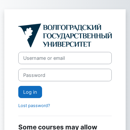
Skip to main content
Log in to Онл
Username or email
Password
Log in
Lost password?
Some courses may allow